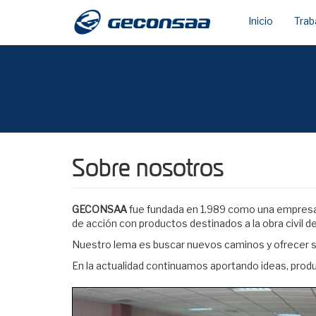
Inicio
Trab
Pasar
al
contenido
principal
Sobre nosotros
GECONSAA
fue fundada en 1.989 como una empresa
de acción con productos destinados a la obra civil de
Nuestro lema es buscar nuevos caminos y ofrecer sol
En la actualidad continuamos aportando ideas, produ